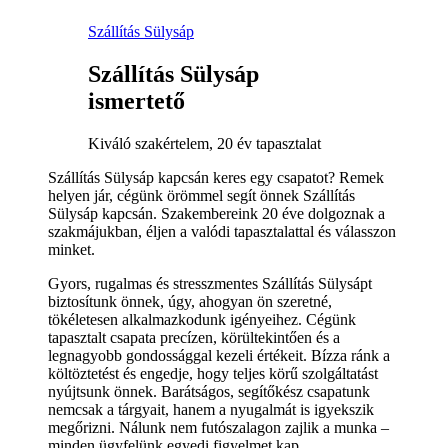
Szállítás Sülysáp
Szállítás Sülysáp
ismertető
Kiváló szakértelem, 20 év tapasztalat
Szállítás Sülysáp kapcsán keres egy csapatot? Remek
helyen jár, cégünk örömmel segít önnek Szállítás
Sülysáp kapcsán. Szakembereink 20 éve dolgoznak a
szakmájukban, éljen a valódi tapasztalattal és válasszon
minket.
Gyors, rugalmas és stresszmentes Szállítás Sülysápt
biztosítunk önnek, úgy, ahogyan ön szeretné,
tökéletesen alkalmazkodunk igényeihez. Cégünk
tapasztalt csapata precízen, körültekintően és a
legnagyobb gondossággal kezeli értékeit. Bízza ránk a
költöztetést és engedje, hogy teljes körű szolgáltatást
nyújtsunk önnek. Barátságos, segítőkész csapatunk
nemcsak a tárgyait, hanem a nyugalmát is igyekszik
megőrizni. Nálunk nem futószalagon zajlik a munka –
minden ügyfelünk egyedi figyelmet kap.