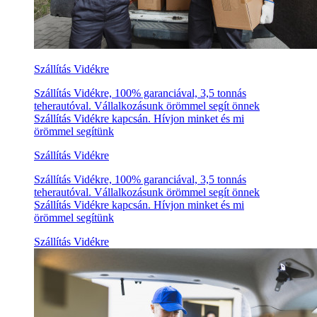
Szállítás Vidékre
Szállítás Vidékre, 100% garanciával, 3,5 tonnás
teherautóval. Vállalkozásunk örömmel segít önnek
Szállítás Vidékre kapcsán. Hívjon minket és mi
örömmel segítünk
Szállítás Vidékre
Szállítás Vidékre, 100% garanciával, 3,5 tonnás
teherautóval. Vállalkozásunk örömmel segít önnek
Szállítás Vidékre kapcsán. Hívjon minket és mi
örömmel segítünk
Szállítás Vidékre