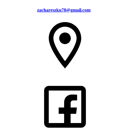
zachareszku78@gmail.com