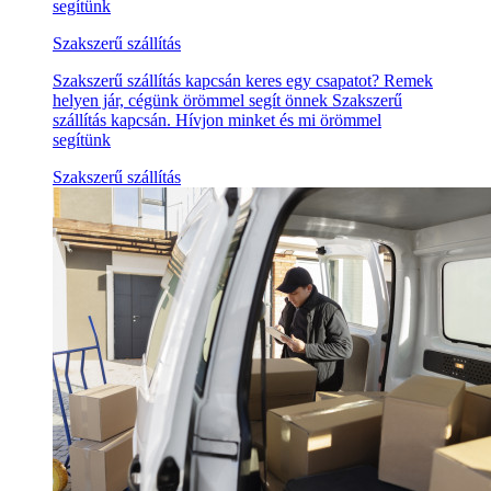
segítünk
Szakszerű szállítás
Szakszerű szállítás kapcsán keres egy csapatot? Remek
helyen jár, cégünk örömmel segít önnek Szakszerű
szállítás kapcsán. Hívjon minket és mi örömmel
segítünk
Szakszerű szállítás