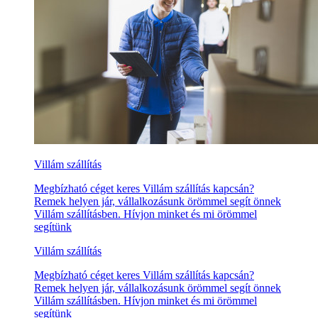
Villám szállítás
Megbízható céget keres Villám szállítás kapcsán?
Remek helyen jár, vállalkozásunk örömmel segít önnek
Villám szállításben. Hívjon minket és mi örömmel
segítünk
Villám szállítás
Megbízható céget keres Villám szállítás kapcsán?
Remek helyen jár, vállalkozásunk örömmel segít önnek
Villám szállításben. Hívjon minket és mi örömmel
segítünk