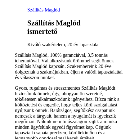
Szállítás Maglód
Szállítás Maglód
ismertető
Kiváló szakértelem, 20 év tapasztalat
Szállítás Maglód, 100% garanciával, 3,5 tonnás
teherautóval. Vállalkozásunk örömmel segít önnek
Szállítás Maglód kapcsán. Szakembereink 20 éve
dolgoznak a szakmájukban, éljen a valódi tapasztalattal
és válasszon minket.
Gyors, rugalmas és stresszmentes Szállítás Maglódt
biztosítunk önnek, úgy, ahogyan ön szeretné,
tökéletesen alkalmazkodunk igényeihez. Bízza ránk a
költöztetést és engedje, hogy teljes körű szolgáltatást
nyújtsunk önnek. Barátságos, segítőkész csapatunk
nemcsak a tárgyait, hanem a nyugalmát is igyekszik
megőrizni. Nálunk nem futószalagon zajlik a munka –
minden ügyfelünk egyedi figyelmet kap. Cégünk
tapasztalt csapata precízen, körültekintően és a
legnagyobb gondossággal kezeli értékeit.