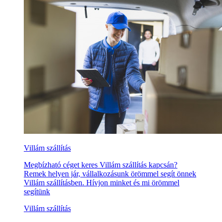
Villám szállítás
Megbízható céget keres Villám szállítás kapcsán?
Remek helyen jár, vállalkozásunk örömmel segít önnek
Villám szállításben. Hívjon minket és mi örömmel
segítünk
Villám szállítás