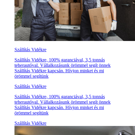
Szállítás Vidékre
Szállítás Vidékre, 100% garanciával, 3,5 tonnás
teherautóval. Vállalkozásunk örömmel segít önnek
Szállítás Vidékre kapcsán. Hívjon minket és mi
örömmel segítünk
Szállítás Vidékre
Szállítás Vidékre, 100% garanciával, 3,5 tonnás
teherautóval. Vállalkozásunk örömmel segít önnek
Szállítás Vidékre kapcsán. Hívjon minket és mi
örömmel segítünk
Szállítás Vidékre