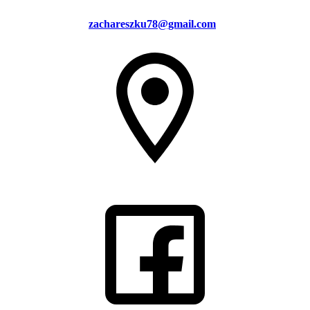
zachareszku78@gmail.com