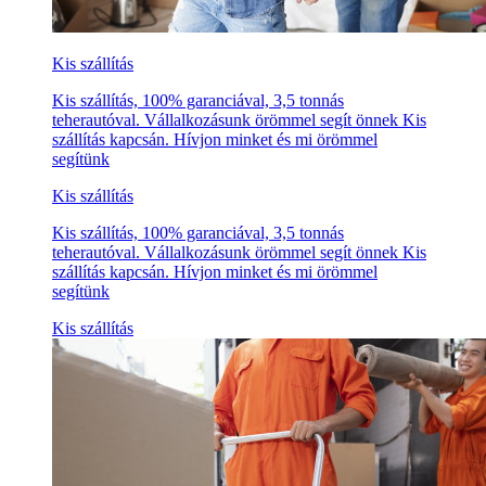
Kis szállítás
Kis szállítás, 100% garanciával, 3,5 tonnás
teherautóval. Vállalkozásunk örömmel segít önnek Kis
szállítás kapcsán. Hívjon minket és mi örömmel
segítünk
Kis szállítás
Kis szállítás, 100% garanciával, 3,5 tonnás
teherautóval. Vállalkozásunk örömmel segít önnek Kis
szállítás kapcsán. Hívjon minket és mi örömmel
segítünk
Kis szállítás