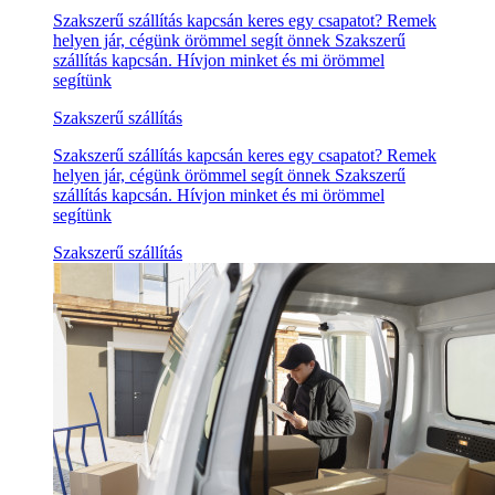
Szakszerű szállítás kapcsán keres egy csapatot? Remek
helyen jár, cégünk örömmel segít önnek Szakszerű
szállítás kapcsán. Hívjon minket és mi örömmel
segítünk
Szakszerű szállítás
Szakszerű szállítás kapcsán keres egy csapatot? Remek
helyen jár, cégünk örömmel segít önnek Szakszerű
szállítás kapcsán. Hívjon minket és mi örömmel
segítünk
Szakszerű szállítás