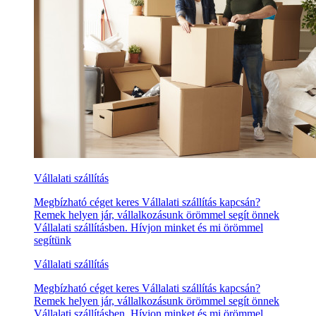
Vállalati szállítás
Megbízható céget keres Vállalati szállítás kapcsán?
Remek helyen jár, vállalkozásunk örömmel segít önnek
Vállalati szállításben. Hívjon minket és mi örömmel
segítünk
Vállalati szállítás
Megbízható céget keres Vállalati szállítás kapcsán?
Remek helyen jár, vállalkozásunk örömmel segít önnek
Vállalati szállításben. Hívjon minket és mi örömmel