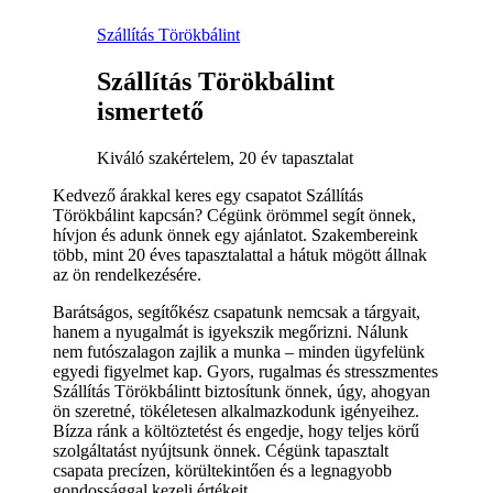
Szállítás Törökbálint
Szállítás Törökbálint
ismertető
Kiváló szakértelem, 20 év tapasztalat
Kedvező árakkal keres egy csapatot Szállítás
Törökbálint kapcsán? Cégünk örömmel segít önnek,
hívjon és adunk önnek egy ajánlatot. Szakembereink
több, mint 20 éves tapasztalattal a hátuk mögött állnak
az ön rendelkezésére.
Barátságos, segítőkész csapatunk nemcsak a tárgyait,
hanem a nyugalmát is igyekszik megőrizni. Nálunk
nem futószalagon zajlik a munka – minden ügyfelünk
egyedi figyelmet kap. Gyors, rugalmas és stresszmentes
Szállítás Törökbálintt biztosítunk önnek, úgy, ahogyan
ön szeretné, tökéletesen alkalmazkodunk igényeihez.
Bízza ránk a költöztetést és engedje, hogy teljes körű
szolgáltatást nyújtsunk önnek. Cégünk tapasztalt
csapata precízen, körültekintően és a legnagyobb
gondossággal kezeli értékeit.