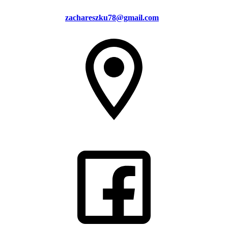
zachareszku78@gmail.com