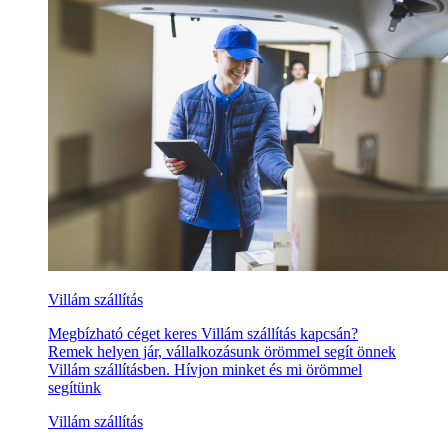
Villám szállítás
Megbízható céget keres Villám szállítás kapcsán?
Remek helyen jár, vállalkozásunk örömmel segít önnek
Villám szállításben. Hívjon minket és mi örömmel
segítünk
Villám szállítás