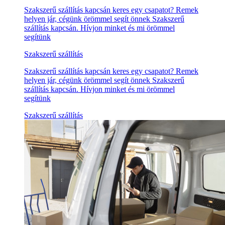
Szakszerű szállítás kapcsán keres egy csapatot? Remek
helyen jár, cégünk örömmel segít önnek Szakszerű
szállítás kapcsán. Hívjon minket és mi örömmel
segítünk
Szakszerű szállítás
Szakszerű szállítás kapcsán keres egy csapatot? Remek
helyen jár, cégünk örömmel segít önnek Szakszerű
szállítás kapcsán. Hívjon minket és mi örömmel
segítünk
Szakszerű szállítás