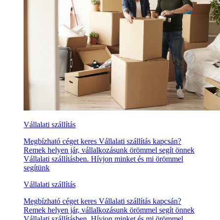
Vállalati szállítás
Megbízható céget keres Vállalati szállítás kapcsán?
Remek helyen jár, vállalkozásunk örömmel segít önnek
Vállalati szállításben. Hívjon minket és mi örömmel
segítünk
Vállalati szállítás
Megbízható céget keres Vállalati szállítás kapcsán?
Remek helyen jár, vállalkozásunk örömmel segít önnek
Vállalati szállításben. Hívjon minket és mi örömmel