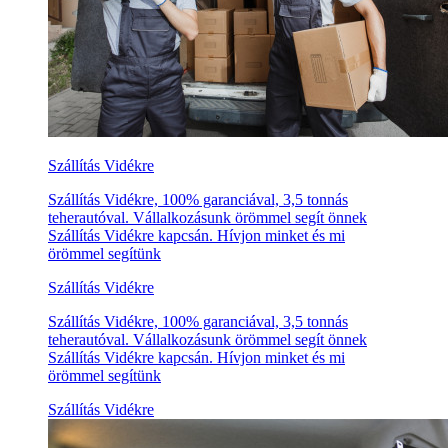
Szállítás Vidékre
Szállítás Vidékre, 100% garanciával, 3,5 tonnás
teherautóval. Vállalkozásunk örömmel segít önnek
Szállítás Vidékre kapcsán. Hívjon minket és mi
örömmel segítünk
Szállítás Vidékre
Szállítás Vidékre, 100% garanciával, 3,5 tonnás
teherautóval. Vállalkozásunk örömmel segít önnek
Szállítás Vidékre kapcsán. Hívjon minket és mi
örömmel segítünk
Szállítás Vidékre