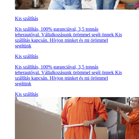
Kis szállítás
Kis szállítás, 100% garanciával, 3,5 tonnás
teherautóval. Vállalkozásunk örömmel segít önnek Kis
szállítás kapcsán. Hívjon minket és mi örömmel
segítünk
Kis szállítás
Kis szállítás, 100% garanciával, 3,5 tonnás
teherautóval. Vállalkozásunk örömmel segít önnek Kis
szállítás kapcsán. Hívjon minket és mi örömmel
segítünk
Kis szállítás