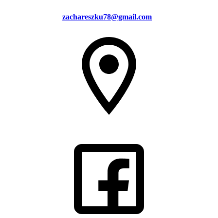
zachareszku78@gmail.com