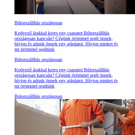
Bútorszállítás országosan
Kedvező árakkal keres egy csapatot Bútorszállítás
országosan kapcsán? Cégünk örömmel segít önnek,
hívjon és adunk önnek egy ajánlatot. Hívjon minket és
mi örömmel segítünk
Bútorszállítás országosan
Kedvező árakkal keres egy csapatot Bútorszállítás
országosan kapcsán? Cégünk örömmel segít önnek,
hívjon és adunk önnek egy ajánlatot. Hívjon minket és
mi örömmel segítünk
Bútorszállítás országosan