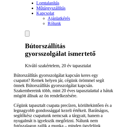
Lomtalanítás
Műtárgyszállítás
Kapcsolat
Ajánlatkérés
Rólunk
Bútorszállítás
gyorsszolgálat ismertető
Kiváló szakértelem, 20 év tapasztalat
Bútorszállítás gyorsszolgálat kapcsán keres egy
csapatot? Remek helyen jár, cégünk örömmel segít
önnek Bútorszállítás gyorsszolgálat kapcsán.
Szakembereink több, mint 20 éves tapasztalattal a hátuk
mögött állnak az ön rendelkezésére.
Cégünk tapasztalt csapata precízen, körültekintően és a
legnagyobb gondossággal kezeli értékeit. Barátságos,
segítőkész csapatunk nemcsak a tárgyait, hanem a
nyugalmát is igyekszik megőrizni. Nálunk nem
futószalagon zajlik a munka – minden ügyfelünk