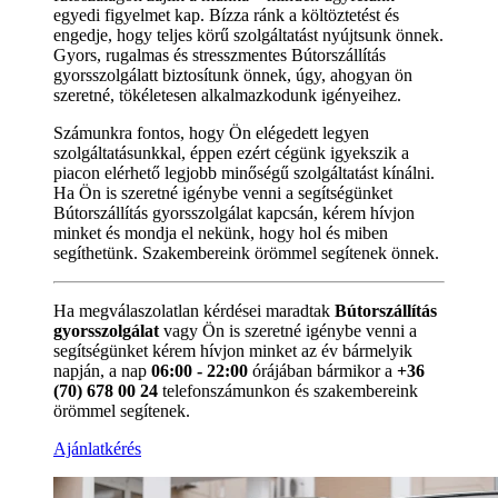
egyedi figyelmet kap. Bízza ránk a költöztetést és
engedje, hogy teljes körű szolgáltatást nyújtsunk önnek.
Gyors, rugalmas és stresszmentes Bútorszállítás
gyorsszolgálatt biztosítunk önnek, úgy, ahogyan ön
szeretné, tökéletesen alkalmazkodunk igényeihez.
Számunkra fontos, hogy Ön elégedett legyen
szolgáltatásunkkal, éppen ezért cégünk igyekszik a
piacon elérhető legjobb minőségű szolgáltatást kínálni.
Ha Ön is szeretné igénybe venni a segítségünket
Bútorszállítás gyorsszolgálat kapcsán, kérem hívjon
minket és mondja el nekünk, hogy hol és miben
segíthetünk. Szakembereink örömmel segítenek önnek.
Ha megválaszolatlan kérdései maradtak
Bútorszállítás
gyorsszolgálat
vagy Ön is szeretné igénybe venni a
segítségünket kérem hívjon minket az év bármelyik
napján, a nap
06:00 - 22:00
órájában bármikor a
+36
(70) 678 00 24
telefonszámunkon és szakembereink
örömmel segítenek.
Ajánlatkérés