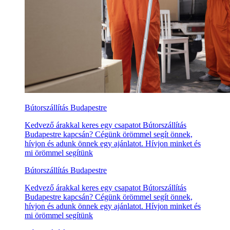
Bútorszállítás Budapestre
Kedvező árakkal keres egy csapatot Bútorszállítás
Budapestre kapcsán? Cégünk örömmel segít önnek,
hívjon és adunk önnek egy ajánlatot. Hívjon minket és
mi örömmel segítünk
Bútorszállítás Budapestre
Kedvező árakkal keres egy csapatot Bútorszállítás
Budapestre kapcsán? Cégünk örömmel segít önnek,
hívjon és adunk önnek egy ajánlatot. Hívjon minket és
mi örömmel segítünk