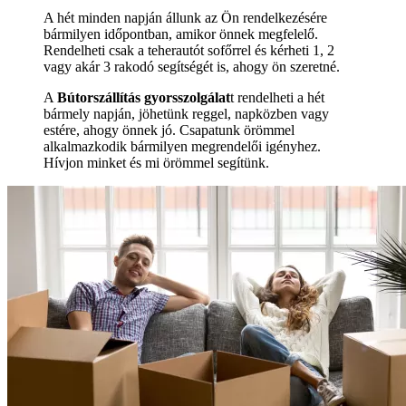
A hét minden napján állunk az Ön rendelkezésére
bármilyen időpontban, amikor önnek megfelelő.
Rendelheti csak a teherautót sofőrrel és kérheti 1, 2
vagy akár 3 rakodó segítségét is, ahogy ön szeretné.
A
Bútorszállítás gyorsszolgálat
t rendelheti a hét
bármely napján, jöhetünk reggel, napközben vagy
estére, ahogy önnek jó. Csapatunk örömmel
alkalmazkodik bármilyen megrendelői igényhez.
Hívjon minket és mi örömmel segítünk.