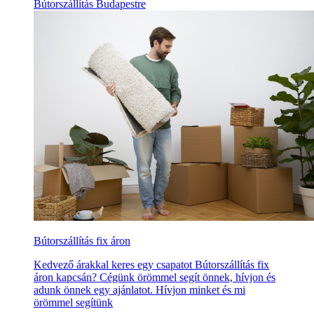
Bútorszállítás Budapestre
Bútorszállítás fix áron
Kedvező árakkal keres egy csapatot Bútorszállítás fix
áron kapcsán? Cégünk örömmel segít önnek, hívjon és
adunk önnek egy ajánlatot. Hívjon minket és mi
örömmel segítünk