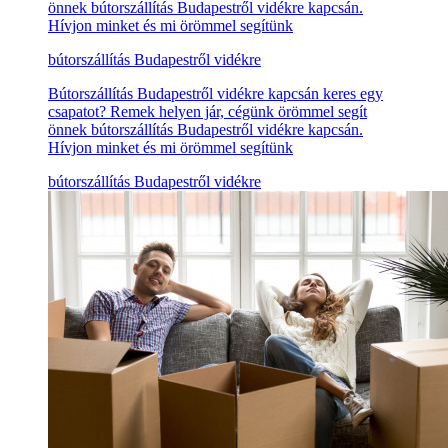
önnek bútorszállítás Budapestről vidékre kapcsán.
Hívjon minket és mi örömmel segítünk
bútorszállítás Budapestről vidékre
Bútorszállítás Budapestről vidékre kapcsán keres egy
csapatot? Remek helyen jár, cégünk örömmel segít
önnek bútorszállítás Budapestről vidékre kapcsán.
Hívjon minket és mi örömmel segítünk
bútorszállítás Budapestről vidékre