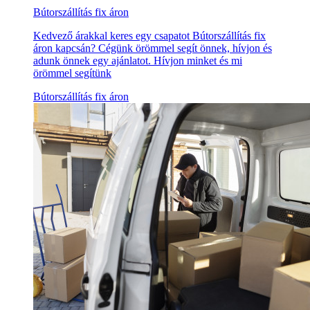
Bútorszállítás fix áron
Kedvező árakkal keres egy csapatot Bútorszállítás fix
áron kapcsán? Cégünk örömmel segít önnek, hívjon és
adunk önnek egy ajánlatot. Hívjon minket és mi
örömmel segítünk
Bútorszállítás fix áron