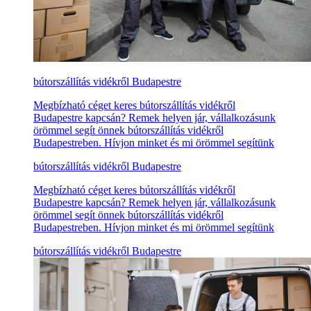
bútorszállítás vidékről Budapestre
Megbízható céget keres bútorszállítás vidékről
Budapestre kapcsán? Remek helyen jár, vállalkozásunk
örömmel segít önnek bútorszállítás vidékről
Budapestreben. Hívjon minket és mi örömmel segítünk
bútorszállítás vidékről Budapestre
Megbízható céget keres bútorszállítás vidékről
Budapestre kapcsán? Remek helyen jár, vállalkozásunk
örömmel segít önnek bútorszállítás vidékről
Budapestreben. Hívjon minket és mi örömmel segítünk
bútorszállítás vidékről Budapestre