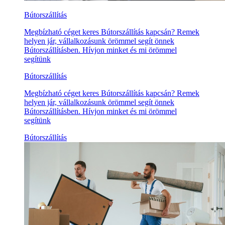
Bútorszállítás
Megbízható céget keres Bútorszállítás kapcsán? Remek
helyen jár, vállalkozásunk örömmel segít önnek
Bútorszállításben. Hívjon minket és mi örömmel
segítünk
Bútorszállítás
Megbízható céget keres Bútorszállítás kapcsán? Remek
helyen jár, vállalkozásunk örömmel segít önnek
Bútorszállításben. Hívjon minket és mi örömmel
segítünk
Bútorszállítás