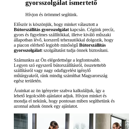
gyorsszolgálat ismertető
Hívjon és örömmel segítünk.
Először is köszönjük, hogy minket választott a
Bútorszállítás gyorsszolgálat
kapcsán. Cégünk precíz,
gyors és figyelmes szállítókkal, illetve kiváló műszaki
állapotban lévő, korszerű teherautókkal dolgozik, hogy
a piacon elérhető legjobb minőségű
Bútorszállítás
gyorsszolgálat
t szolgáltatást tudja önnek biztosítani.
Számunkra az Ön elégedettsége a legfontosabb.
Legyen szó egyszerű bútorszállításról, összetettebb
szállításról vagy nagy odafigyelést igénylő
műtárgyakról, ránk mindig számíthat Magyarország
egész területén.
Árainkat az ön igényeire szabva kalkuláljuk, így a
lehető legolcsóbb ajánlatot adjuk. Hívjon minket és
mondja el nekünk, hogy pontosan miben segíthetünk és
azonnal adunk önnek egy ajánlatot.