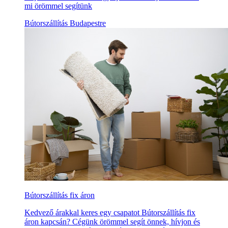
mi örömmel segítünk
Bútorszállítás Budapestre
Bútorszállítás fix áron
Kedvező árakkal keres egy csapatot Bútorszállítás fix
áron kapcsán? Cégünk örömmel segít önnek, hívjon és