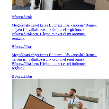
Bútorszállítás
Megbízható céget keres Bútorszállítás kapcsán? Remek
helyen jár, vállalkozásunk örömmel segít önnek
Bútorszállításben. Hívjon minket és mi örömmel
segítünk
Bútorszállítás
Megbízható céget keres Bútorszállítás kapcsán? Remek
helyen jár, vállalkozásunk örömmel segít önnek
Bútorszállításben. Hívjon minket és mi örömmel
segítünk
Bútorszállítás