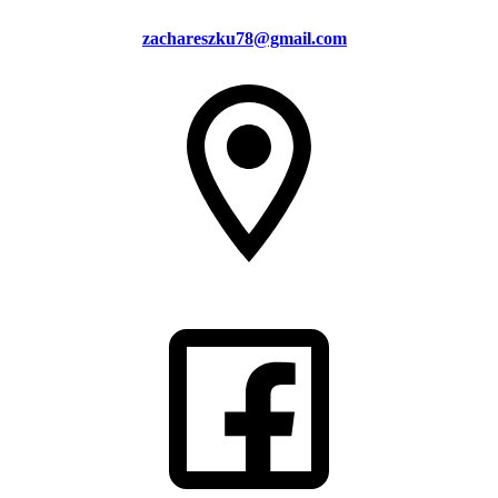
zachareszku78@gmail.com