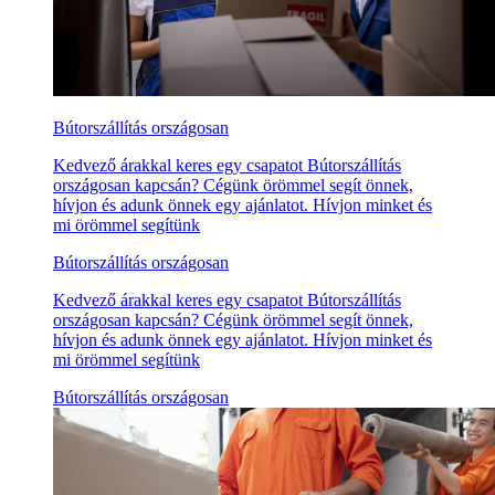
Bútorszállítás országosan
Kedvező árakkal keres egy csapatot Bútorszállítás
országosan kapcsán? Cégünk örömmel segít önnek,
hívjon és adunk önnek egy ajánlatot. Hívjon minket és
mi örömmel segítünk
Bútorszállítás országosan
Kedvező árakkal keres egy csapatot Bútorszállítás
országosan kapcsán? Cégünk örömmel segít önnek,
hívjon és adunk önnek egy ajánlatot. Hívjon minket és
mi örömmel segítünk
Bútorszállítás országosan