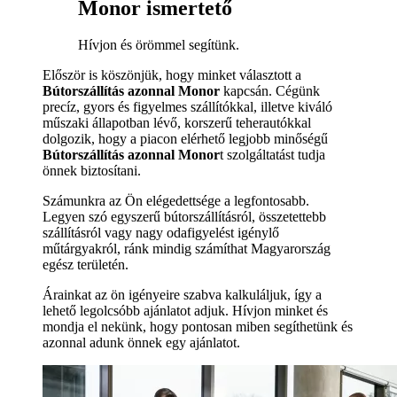
Monor ismertető
Hívjon és örömmel segítünk.
Először is köszönjük, hogy minket választott a
Bútorszállítás azonnal Monor
kapcsán. Cégünk
precíz, gyors és figyelmes szállítókkal, illetve kiváló
műszaki állapotban lévő, korszerű teherautókkal
dolgozik, hogy a piacon elérhető legjobb minőségű
Bútorszállítás azonnal Monor
t szolgáltatást tudja
önnek biztosítani.
Számunkra az Ön elégedettsége a legfontosabb.
Legyen szó egyszerű bútorszállításról, összetettebb
szállításról vagy nagy odafigyelést igénylő
műtárgyakról, ránk mindig számíthat Magyarország
egész területén.
Árainkat az ön igényeire szabva kalkuláljuk, így a
lehető legolcsóbb ajánlatot adjuk. Hívjon minket és
mondja el nekünk, hogy pontosan miben segíthetünk és
azonnal adunk önnek egy ajánlatot.