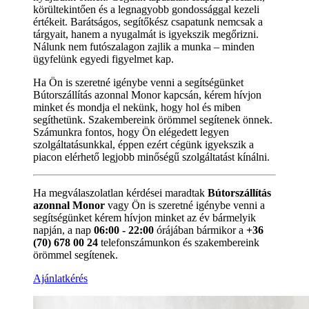
körültekintően és a legnagyobb gondossággal kezeli
értékeit. Barátságos, segítőkész csapatunk nemcsak a
tárgyait, hanem a nyugalmát is igyekszik megőrizni.
Nálunk nem futószalagon zajlik a munka – minden
ügyfelünk egyedi figyelmet kap.
Ha Ön is szeretné igénybe venni a segítségünket
Bútorszállítás azonnal Monor kapcsán, kérem hívjon
minket és mondja el nekünk, hogy hol és miben
segíthetünk. Szakembereink örömmel segítenek önnek.
Számunkra fontos, hogy Ön elégedett legyen
szolgáltatásunkkal, éppen ezért cégünk igyekszik a
piacon elérhető legjobb minőségű szolgáltatást kínálni.
Ha megválaszolatlan kérdései maradtak
Bútorszállítás
azonnal Monor
vagy Ön is szeretné igénybe venni a
segítségünket kérem hívjon minket az év bármelyik
napján, a nap
06:00 - 22:00
órájában bármikor a
+36
(70) 678 00 24
telefonszámunkon és szakembereink
örömmel segítenek.
Ajánlatkérés