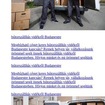
bútorszállítás vidékről Budapestre
Megbízható céget keres bútorszállítás vidékről
Budapestre kapcsán? Remek helyen jár, vállalkozásunk
örömmel segít önnek bútorszállítás vidékről
Budapestreben. Hívjon minket és mi örömmel segítünk
bútorszállítás vidékről Budapestre
Megbízható céget keres bútorszállítás vidékről
Budapestre kapcsán? Remek helyen jár, vállalkozásunk
örömmel segít önnek bútorszállítás vidékről
Budapestreben. Hívjon minket és mi örömmel segítünk
bútorszállítás vidékről Budapestre