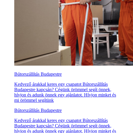
Bútorszállítás Budapestre
Kedvező árakkal keres egy csapatot Bútorszállítás
Budapestre kapcsán? Cégünk örömmel segít önnek,
hívjon és adunk önnek egy ajánlatot. Hívjon minket és
mi örömmel segítünk
Bútorszállítás Budapestre
Kedvező árakkal keres egy csapatot Bútorszállítás
Budapestre kapcsán? Cégünk örömmel segít önnek,
hívjon és adunk önnek egy ajánlatot. Hívjon minket és