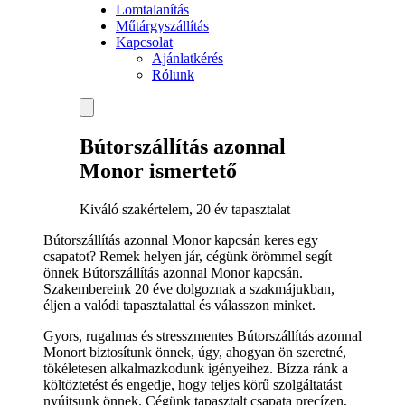
Lomtalanítás
Műtárgyszállítás
Kapcsolat
Ajánlatkérés
Rólunk
Bútorszállítás azonnal
Monor ismertető
Kiváló szakértelem, 20 év tapasztalat
Bútorszállítás azonnal Monor kapcsán keres egy
csapatot? Remek helyen jár, cégünk örömmel segít
önnek Bútorszállítás azonnal Monor kapcsán.
Szakembereink 20 éve dolgoznak a szakmájukban,
éljen a valódi tapasztalattal és válasszon minket.
Gyors, rugalmas és stresszmentes Bútorszállítás azonnal
Monort biztosítunk önnek, úgy, ahogyan ön szeretné,
tökéletesen alkalmazkodunk igényeihez. Bízza ránk a
költöztetést és engedje, hogy teljes körű szolgáltatást
nyújtsunk önnek. Cégünk tapasztalt csapata precízen,