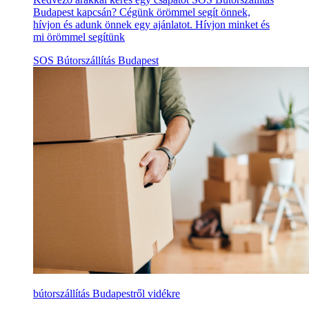
Budapest kapcsán? Cégünk örömmel segít önnek,
hívjon és adunk önnek egy ajánlatot. Hívjon minket és
mi örömmel segítünk
SOS Bútorszállítás Budapest
bútorszállítás Budapestről vidékre