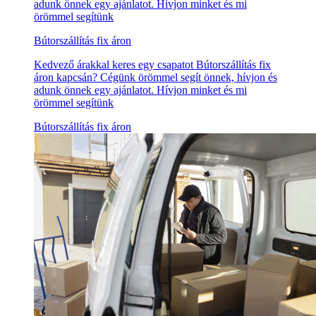
adunk önnek egy ajánlatot. Hívjon minket és mi
örömmel segítünk
Bútorszállítás fix áron
Kedvező árakkal keres egy csapatot Bútorszállítás fix
áron kapcsán? Cégünk örömmel segít önnek, hívjon és
adunk önnek egy ajánlatot. Hívjon minket és mi
örömmel segítünk
Bútorszállítás fix áron