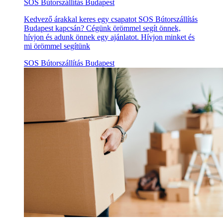
SOS Bútorszállítás Budapest
Kedvező árakkal keres egy csapatot SOS Bútorszállítás
Budapest kapcsán? Cégünk örömmel segít önnek,
hívjon és adunk önnek egy ajánlatot. Hívjon minket és
mi örömmel segítünk
SOS Bútorszállítás Budapest