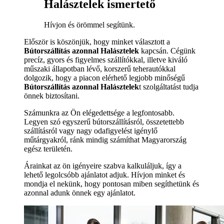
Halásztelek ismertető
Hívjon és örömmel segítünk.
Először is köszönjük, hogy minket választott a
Bútorszállítás azonnal Halásztelek
kapcsán. Cégünk
precíz, gyors és figyelmes szállítókkal, illetve kiváló
műszaki állapotban lévő, korszerű teherautókkal
dolgozik, hogy a piacon elérhető legjobb minőségű
Bútorszállítás azonnal Halásztelek
t szolgáltatást tudja
önnek biztosítani.
Számunkra az Ön elégedettsége a legfontosabb.
Legyen szó egyszerű bútorszállításról, összetettebb
szállításról vagy nagy odafigyelést igénylő
műtárgyakról, ránk mindig számíthat Magyarország
egész területén.
Árainkat az ön igényeire szabva kalkuláljuk, így a
lehető legolcsóbb ajánlatot adjuk. Hívjon minket és
mondja el nekünk, hogy pontosan miben segíthetünk és
azonnal adunk önnek egy ajánlatot.