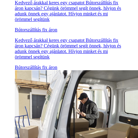
Kedvező árakkal keres egy csapatot Bútorszállítás fix
áron kapcsán? Cégünk örömmel segít önnek, hívjon és
adunk önnek egy ajánlatot. Hívjon minket és mi
örömmel segítünk
Bútorszállítás fix áron
Kedvező árakkal keres egy csapatot Bútorszállítás fix
áron kapcsán? Cégünk örömmel segít önnek, hívjon és
adunk önnek egy ajánlatot. Hívjon minket és mi
örömmel segítünk
Bútorszállítás fix áron