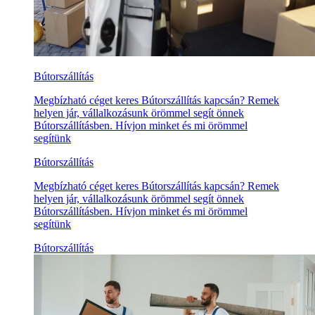
Bútorszállítás
Megbízható céget keres Bútorszállítás kapcsán? Remek
helyen jár, vállalkozásunk örömmel segít önnek
Bútorszállításben. Hívjon minket és mi örömmel
segítünk
Bútorszállítás
Megbízható céget keres Bútorszállítás kapcsán? Remek
helyen jár, vállalkozásunk örömmel segít önnek
Bútorszállításben. Hívjon minket és mi örömmel
segítünk
Bútorszállítás