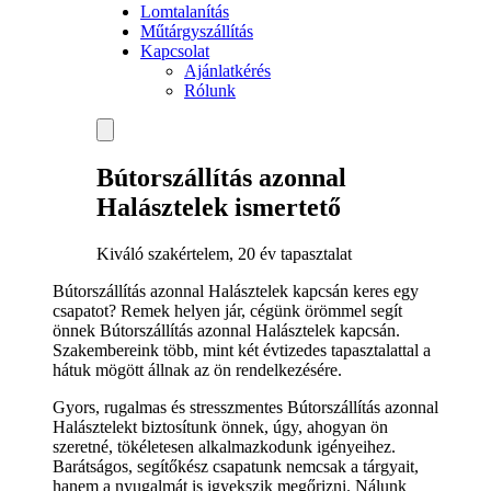
Lomtalanítás
Műtárgyszállítás
Kapcsolat
Ajánlatkérés
Rólunk
Bútorszállítás azonnal
Halásztelek ismertető
Kiváló szakértelem, 20 év tapasztalat
Bútorszállítás azonnal Halásztelek kapcsán keres egy
csapatot? Remek helyen jár, cégünk örömmel segít
önnek Bútorszállítás azonnal Halásztelek kapcsán.
Szakembereink több, mint két évtizedes tapasztalattal a
hátuk mögött állnak az ön rendelkezésére.
Gyors, rugalmas és stresszmentes Bútorszállítás azonnal
Halásztelekt biztosítunk önnek, úgy, ahogyan ön
szeretné, tökéletesen alkalmazkodunk igényeihez.
Barátságos, segítőkész csapatunk nemcsak a tárgyait,
hanem a nyugalmát is igyekszik megőrizni. Nálunk