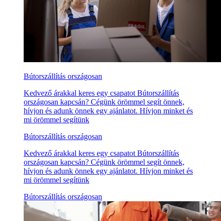
Bútorszállítás országosan
Kedvező árakkal keres egy csapatot Bútorszállítás
országosan kapcsán? Cégünk örömmel segít önnek,
hívjon és adunk önnek egy ajánlatot. Hívjon minket és
mi örömmel segítünk
Bútorszállítás országosan
Kedvező árakkal keres egy csapatot Bútorszállítás
országosan kapcsán? Cégünk örömmel segít önnek,
hívjon és adunk önnek egy ajánlatot. Hívjon minket és
mi örömmel segítünk
Bútorszállítás országosan