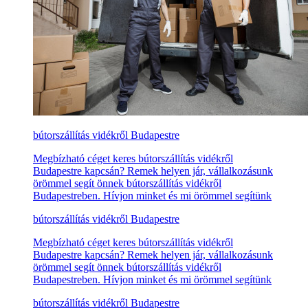
bútorszállítás vidékről Budapestre
Megbízható céget keres bútorszállítás vidékről
Budapestre kapcsán? Remek helyen jár, vállalkozásunk
örömmel segít önnek bútorszállítás vidékről
Budapestreben. Hívjon minket és mi örömmel segítünk
bútorszállítás vidékről Budapestre
Megbízható céget keres bútorszállítás vidékről
Budapestre kapcsán? Remek helyen jár, vállalkozásunk
örömmel segít önnek bútorszállítás vidékről
Budapestreben. Hívjon minket és mi örömmel segítünk
bútorszállítás vidékről Budapestre