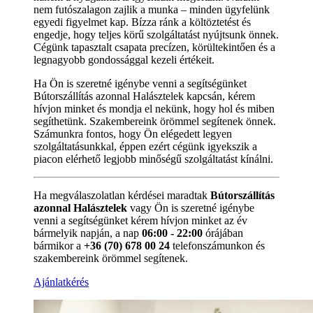
nem futószalagon zajlik a munka – minden ügyfelünk
egyedi figyelmet kap. Bízza ránk a költöztetést és
engedje, hogy teljes körű szolgáltatást nyújtsunk önnek.
Cégünk tapasztalt csapata precízen, körültekintően és a
legnagyobb gondossággal kezeli értékeit.
Ha Ön is szeretné igénybe venni a segítségünket
Bútorszállítás azonnal Halásztelek kapcsán, kérem
hívjon minket és mondja el nekünk, hogy hol és miben
segíthetünk. Szakembereink örömmel segítenek önnek.
Számunkra fontos, hogy Ön elégedett legyen
szolgáltatásunkkal, éppen ezért cégünk igyekszik a
piacon elérhető legjobb minőségű szolgáltatást kínálni.
Ha megválaszolatlan kérdései maradtak
Bútorszállítás
azonnal Halásztelek
vagy Ön is szeretné igénybe
venni a segítségünket kérem hívjon minket az év
bármelyik napján, a nap
06:00 - 22:00
órájában
bármikor a
+36 (70) 678 00 24
telefonszámunkon és
szakembereink örömmel segítenek.
Ajánlatkérés