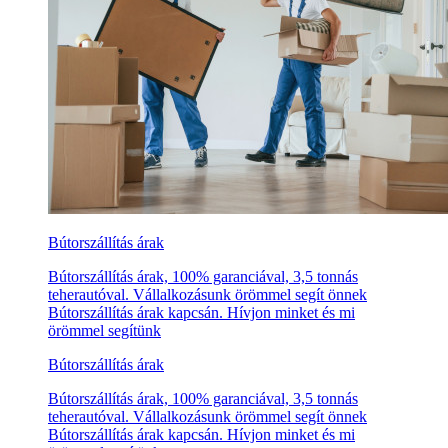
Bútorszállítás árak
Bútorszállítás árak, 100% garanciával, 3,5 tonnás
teherautóval. Vállalkozásunk örömmel segít önnek
Bútorszállítás árak kapcsán. Hívjon minket és mi
örömmel segítünk
Bútorszállítás árak
Bútorszállítás árak, 100% garanciával, 3,5 tonnás
teherautóval. Vállalkozásunk örömmel segít önnek
Bútorszállítás árak kapcsán. Hívjon minket és mi