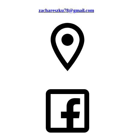
zachareszku78@gmail.com