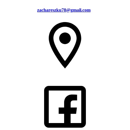
zachareszku78@gmail.com