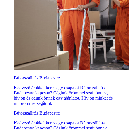
Bútorszállítás Budapestre
Kedvező árakkal keres egy csapatot Bútorszállítás
Budapestre kapcsán? Cégünk örömmel segít önnek,
hívjon és adunk önnek egy ajánlatot. Hívjon minket és
mi örömmel segítünk
Bútorszállítás Budapestre
Kedvező árakkal keres egy csapatot Bútorszállítás
Budapestre kapcsán? Cégünk örömmel segít önnek,