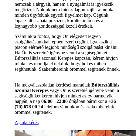
nemcsak a tárgyait, hanem a nyugalmát is igyekszik
megőrizni. Nálunk nem futószalagon zajlik a munka –
minden ügyfelünk egyedi figyelmet kap. Cégünk
tapasztalt csapata precízen, körültekintően és a
legnagyobb gondossággal kezeli értékeit.
Számunkra fontos, hogy Ön elégedett legyen
szolgáltatásunkkal, éppen ezért cégünk igyekszik a
piacon elérhető legjobb minőségű szolgáltatást kínálni.
Ha Ön is szeretné igénybe venni a segítségünket
Bútorszállítás azonnal Kerepes kapcsán, kérem hívjon
minket és mondja el nekünk, hogy hol és miben
segíthetünk. Szakembereink örömmel segítenek önnek.
Ha megválaszolatlan kérdései maradtak
Bútorszállítás
azonnal Kerepes
vagy Ön is szeretné igénybe venni a
segítségünket kérem hívjon minket az év bármelyik
napján, a nap
06:00 - 22:00
órájában bármikor a
+36
(70) 678 00 24
telefonszámunkon és szakembereink
örömmel segítenek.
Ajánlatkérés