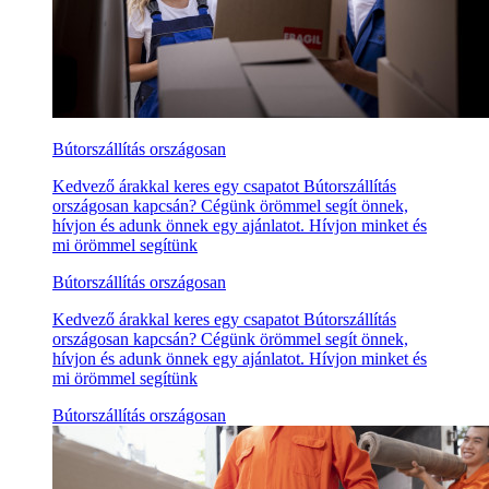
Bútorszállítás országosan
Kedvező árakkal keres egy csapatot Bútorszállítás
országosan kapcsán? Cégünk örömmel segít önnek,
hívjon és adunk önnek egy ajánlatot. Hívjon minket és
mi örömmel segítünk
Bútorszállítás országosan
Kedvező árakkal keres egy csapatot Bútorszállítás
országosan kapcsán? Cégünk örömmel segít önnek,
hívjon és adunk önnek egy ajánlatot. Hívjon minket és
mi örömmel segítünk
Bútorszállítás országosan