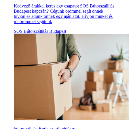
Kedvező árakkal keres egy csapatot SOS Bútorszállítás
Budapest kapcsán? Cégünk örömmel segít önnek,
hívjon és adunk önnek egy ajánlatot. Hívjon minket és
mi örömmel segítünk
SOS Bútorszállítás Budapest
bútorszállítás Budapestről vidékre