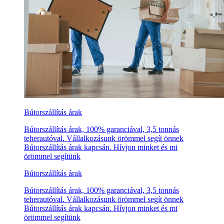
Bútorszállítás árak
Bútorszállítás árak, 100% garanciával, 3,5 tonnás
teherautóval. Vállalkozásunk örömmel segít önnek
Bútorszállítás árak kapcsán. Hívjon minket és mi
örömmel segítünk
Bútorszállítás árak
Bútorszállítás árak, 100% garanciával, 3,5 tonnás
teherautóval. Vállalkozásunk örömmel segít önnek
Bútorszállítás árak kapcsán. Hívjon minket és mi
örömmel segítünk