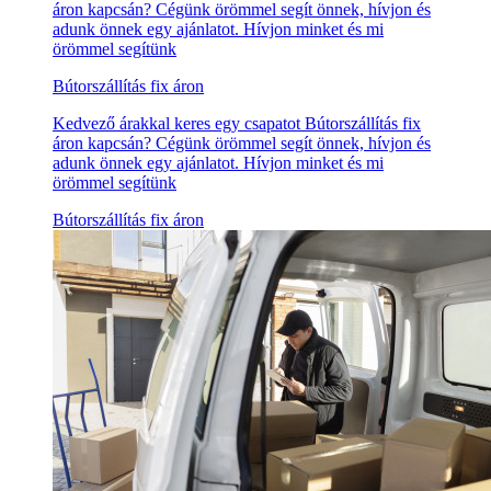
áron kapcsán? Cégünk örömmel segít önnek, hívjon és
adunk önnek egy ajánlatot. Hívjon minket és mi
örömmel segítünk
Bútorszállítás fix áron
Kedvező árakkal keres egy csapatot Bútorszállítás fix
áron kapcsán? Cégünk örömmel segít önnek, hívjon és
adunk önnek egy ajánlatot. Hívjon minket és mi
örömmel segítünk
Bútorszállítás fix áron