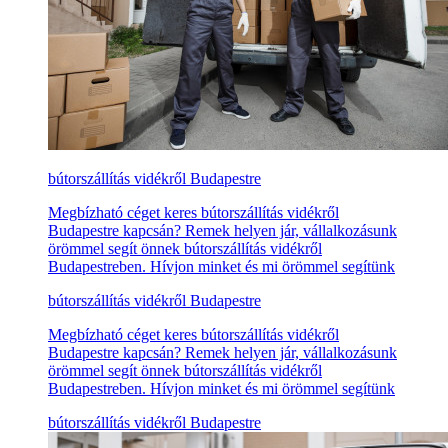
bútorszállítás vidékről Budapestre
Megbízható céget keres bútorszállítás vidékről
Budapestre kapcsán? Remek helyen jár, vállalkozásunk
örömmel segít önnek bútorszállítás vidékről
Budapestreben. Hívjon minket és mi örömmel segítünk
bútorszállítás vidékről Budapestre
Megbízható céget keres bútorszállítás vidékről
Budapestre kapcsán? Remek helyen jár, vállalkozásunk
örömmel segít önnek bútorszállítás vidékről
Budapestreben. Hívjon minket és mi örömmel segítünk
bútorszállítás vidékről Budapestre