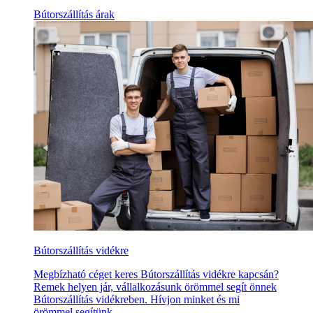
Bútorszállítás árak
Bútorszállítás vidékre
Megbízható céget keres Bútorszállítás vidékre kapcsán?
Remek helyen jár, vállalkozásunk örömmel segít önnek
Bútorszállítás vidékreben. Hívjon minket és mi
örömmel segítünk