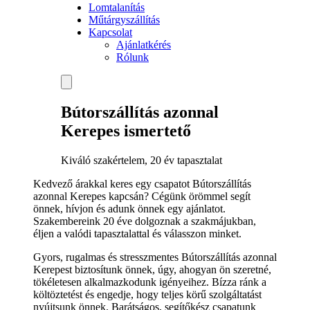
Lomtalanítás
Műtárgyszállítás
Kapcsolat
Ajánlatkérés
Rólunk
Bútorszállítás azonnal
Kerepes ismertető
Kiváló szakértelem, 20 év tapasztalat
Kedvező árakkal keres egy csapatot Bútorszállítás
azonnal Kerepes kapcsán? Cégünk örömmel segít
önnek, hívjon és adunk önnek egy ajánlatot.
Szakembereink 20 éve dolgoznak a szakmájukban,
éljen a valódi tapasztalattal és válasszon minket.
Gyors, rugalmas és stresszmentes Bútorszállítás azonnal
Kerepest biztosítunk önnek, úgy, ahogyan ön szeretné,
tökéletesen alkalmazkodunk igényeihez. Bízza ránk a
költöztetést és engedje, hogy teljes körű szolgáltatást
nyújtsunk önnek. Barátságos, segítőkész csapatunk