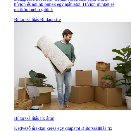
hívjon és adunk önnek egy ajánlatot. Hívjon minket és
mi örömmel segítünk
Bútorszállítás Budapestre
Bútorszállítás fix áron
Kedvező árakkal keres egy csapatot Bútorszállítás fix