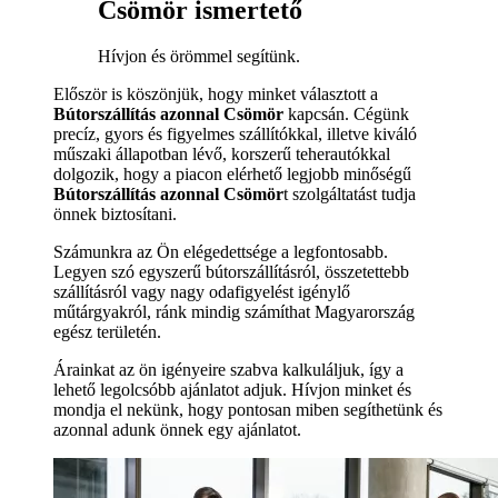
Csömör ismertető
Hívjon és örömmel segítünk.
Először is köszönjük, hogy minket választott a
Bútorszállítás azonnal Csömör
kapcsán. Cégünk
precíz, gyors és figyelmes szállítókkal, illetve kiváló
műszaki állapotban lévő, korszerű teherautókkal
dolgozik, hogy a piacon elérhető legjobb minőségű
Bútorszállítás azonnal Csömör
t szolgáltatást tudja
önnek biztosítani.
Számunkra az Ön elégedettsége a legfontosabb.
Legyen szó egyszerű bútorszállításról, összetettebb
szállításról vagy nagy odafigyelést igénylő
műtárgyakról, ránk mindig számíthat Magyarország
egész területén.
Árainkat az ön igényeire szabva kalkuláljuk, így a
lehető legolcsóbb ajánlatot adjuk. Hívjon minket és
mondja el nekünk, hogy pontosan miben segíthetünk és
azonnal adunk önnek egy ajánlatot.