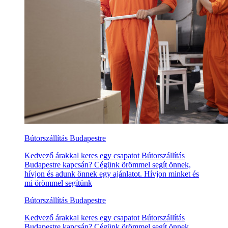
Bútorszállítás Budapestre
Kedvező árakkal keres egy csapatot Bútorszállítás
Budapestre kapcsán? Cégünk örömmel segít önnek,
hívjon és adunk önnek egy ajánlatot. Hívjon minket és
mi örömmel segítünk
Bútorszállítás Budapestre
Kedvező árakkal keres egy csapatot Bútorszállítás
Budapestre kapcsán? Cégünk örömmel segít önnek,