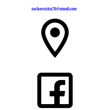
zachareszku78@gmail.com