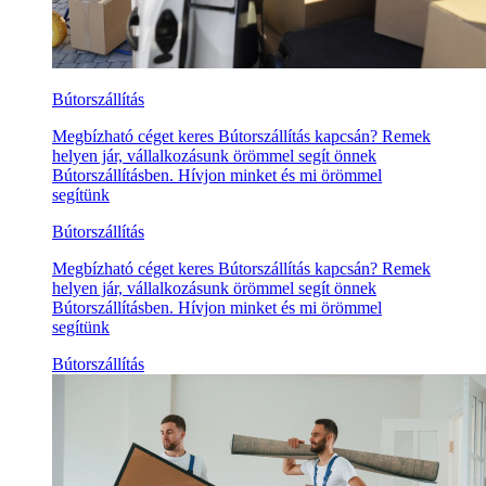
Bútorszállítás
Megbízható céget keres Bútorszállítás kapcsán? Remek
helyen jár, vállalkozásunk örömmel segít önnek
Bútorszállításben. Hívjon minket és mi örömmel
segítünk
Bútorszállítás
Megbízható céget keres Bútorszállítás kapcsán? Remek
helyen jár, vállalkozásunk örömmel segít önnek
Bútorszállításben. Hívjon minket és mi örömmel
segítünk
Bútorszállítás