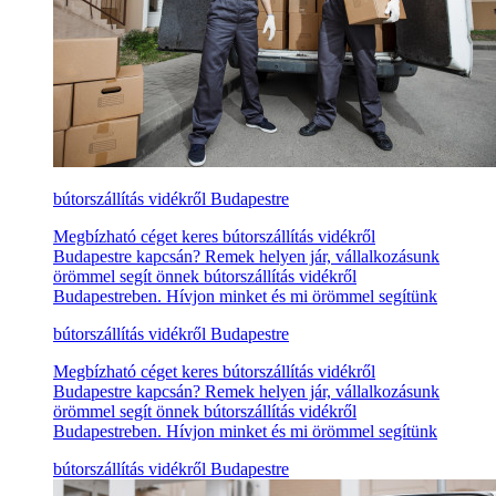
bútorszállítás vidékről Budapestre
Megbízható céget keres bútorszállítás vidékről
Budapestre kapcsán? Remek helyen jár, vállalkozásunk
örömmel segít önnek bútorszállítás vidékről
Budapestreben. Hívjon minket és mi örömmel segítünk
bútorszállítás vidékről Budapestre
Megbízható céget keres bútorszállítás vidékről
Budapestre kapcsán? Remek helyen jár, vállalkozásunk
örömmel segít önnek bútorszállítás vidékről
Budapestreben. Hívjon minket és mi örömmel segítünk
bútorszállítás vidékről Budapestre