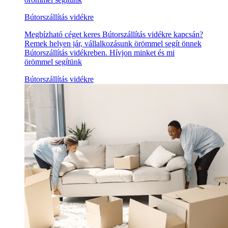
Bútorszállítás vidékre
Megbízható céget keres Bútorszállítás vidékre kapcsán?
Remek helyen jár, vállalkozásunk örömmel segít önnek
Bútorszállítás vidékreben. Hívjon minket és mi
örömmel segítünk
Bútorszállítás vidékre