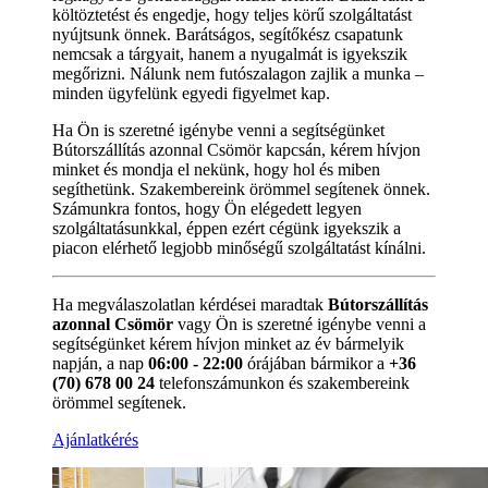
költöztetést és engedje, hogy teljes körű szolgáltatást
nyújtsunk önnek. Barátságos, segítőkész csapatunk
nemcsak a tárgyait, hanem a nyugalmát is igyekszik
megőrizni. Nálunk nem futószalagon zajlik a munka –
minden ügyfelünk egyedi figyelmet kap.
Ha Ön is szeretné igénybe venni a segítségünket
Bútorszállítás azonnal Csömör kapcsán, kérem hívjon
minket és mondja el nekünk, hogy hol és miben
segíthetünk. Szakembereink örömmel segítenek önnek.
Számunkra fontos, hogy Ön elégedett legyen
szolgáltatásunkkal, éppen ezért cégünk igyekszik a
piacon elérhető legjobb minőségű szolgáltatást kínálni.
Ha megválaszolatlan kérdései maradtak
Bútorszállítás
azonnal Csömör
vagy Ön is szeretné igénybe venni a
segítségünket kérem hívjon minket az év bármelyik
napján, a nap
06:00 - 22:00
órájában bármikor a
+36
(70) 678 00 24
telefonszámunkon és szakembereink
örömmel segítenek.
Ajánlatkérés