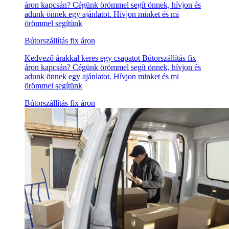
áron kapcsán? Cégünk örömmel segít önnek, hívjon és
adunk önnek egy ajánlatot. Hívjon minket és mi
örömmel segítünk
Bútorszállítás fix áron
Kedvező árakkal keres egy csapatot Bútorszállítás fix
áron kapcsán? Cégünk örömmel segít önnek, hívjon és
adunk önnek egy ajánlatot. Hívjon minket és mi
örömmel segítünk
Bútorszállítás fix áron