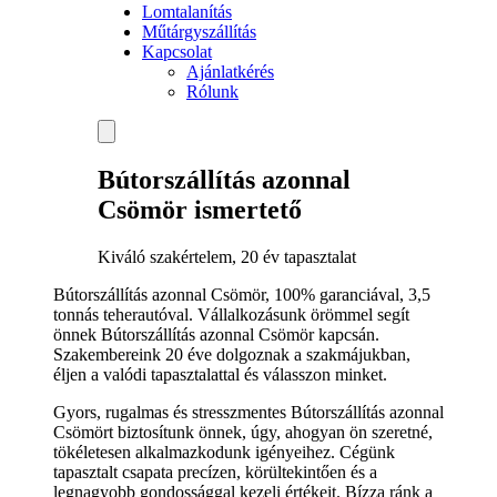
Lomtalanítás
Műtárgyszállítás
Kapcsolat
Ajánlatkérés
Rólunk
Bútorszállítás azonnal
Csömör ismertető
Kiváló szakértelem, 20 év tapasztalat
Bútorszállítás azonnal Csömör, 100% garanciával, 3,5
tonnás teherautóval. Vállalkozásunk örömmel segít
önnek Bútorszállítás azonnal Csömör kapcsán.
Szakembereink 20 éve dolgoznak a szakmájukban,
éljen a valódi tapasztalattal és válasszon minket.
Gyors, rugalmas és stresszmentes Bútorszállítás azonnal
Csömört biztosítunk önnek, úgy, ahogyan ön szeretné,
tökéletesen alkalmazkodunk igényeihez. Cégünk
tapasztalt csapata precízen, körültekintően és a
legnagyobb gondossággal kezeli értékeit. Bízza ránk a