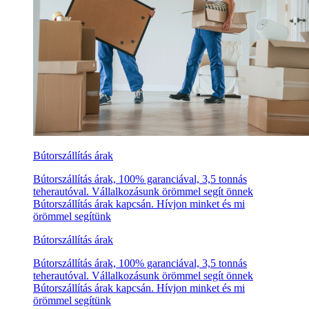
Bútorszállítás árak
Bútorszállítás árak, 100% garanciával, 3,5 tonnás
teherautóval. Vállalkozásunk örömmel segít önnek
Bútorszállítás árak kapcsán. Hívjon minket és mi
örömmel segítünk
Bútorszállítás árak
Bútorszállítás árak, 100% garanciával, 3,5 tonnás
teherautóval. Vállalkozásunk örömmel segít önnek
Bútorszállítás árak kapcsán. Hívjon minket és mi
örömmel segítünk