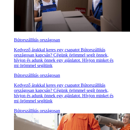
Bútorszállítás országosan
Kedvező árakkal keres egy csapatot Bútorszállítás
országosan kapcsán? Cégünk örömmel segít önnek,
hívjon és adunk önnek egy ajánlatot. Hívjon minket és
mi örömmel segítünk
Bútorszállítás országosan
Kedvező árakkal keres egy csapatot Bútorszállítás
országosan kapcsán? Cégünk örömmel segít önnek,
hívjon és adunk önnek egy ajánlatot. Hívjon minket és
mi örömmel segítünk
Bútorszállítás országosan