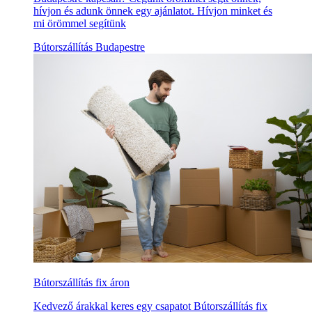
hívjon és adunk önnek egy ajánlatot. Hívjon minket és
mi örömmel segítünk
Bútorszállítás Budapestre
Bútorszállítás fix áron
Kedvező árakkal keres egy csapatot Bútorszállítás fix