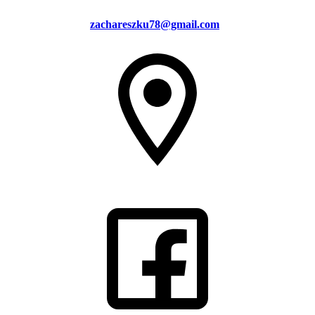
zachareszku78@gmail.com