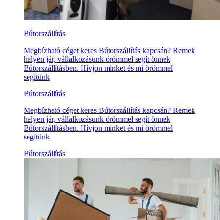
Bútorszállítás
Megbízható céget keres Bútorszállítás kapcsán? Remek
helyen jár, vállalkozásunk örömmel segít önnek
Bútorszállításben. Hívjon minket és mi örömmel
segítünk
Bútorszállítás
Megbízható céget keres Bútorszállítás kapcsán? Remek
helyen jár, vállalkozásunk örömmel segít önnek
Bútorszállításben. Hívjon minket és mi örömmel
segítünk
Bútorszállítás