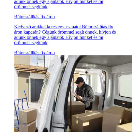
adunk önnek egy ajánlatot. Hívjon minket és mi
örömmel segítünk
Bútorszállítás fix áron
Kedvező árakkal keres egy csapatot Bútorszállítás fix
áron kapcsán? Cégünk örömmel segít önnek, hívjon és
adunk önnek egy ajánlatot. Hívjon minket és mi
örömmel segítünk
Bútorszállítás fix áron