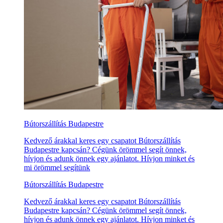
Bútorszállítás Budapestre
Kedvező árakkal keres egy csapatot Bútorszállítás
Budapestre kapcsán? Cégünk örömmel segít önnek,
hívjon és adunk önnek egy ajánlatot. Hívjon minket és
mi örömmel segítünk
Bútorszállítás Budapestre
Kedvező árakkal keres egy csapatot Bútorszállítás
Budapestre kapcsán? Cégünk örömmel segít önnek,
hívjon és adunk önnek egy ajánlatot. Hívjon minket és