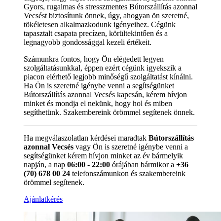
Gyors, rugalmas és stresszmentes Bútorszállítás azonnal
Vecsést biztosítunk önnek, úgy, ahogyan ön szeretné,
tökéletesen alkalmazkodunk igényeihez. Cégünk
tapasztalt csapata precízen, körültekintően és a
legnagyobb gondossággal kezeli értékeit.
Számunkra fontos, hogy Ön elégedett legyen
szolgáltatásunkkal, éppen ezért cégünk igyekszik a
piacon elérhető legjobb minőségű szolgáltatást kínálni.
Ha Ön is szeretné igénybe venni a segítségünket
Bútorszállítás azonnal Vecsés kapcsán, kérem hívjon
minket és mondja el nekünk, hogy hol és miben
segíthetünk. Szakembereink örömmel segítenek önnek.
Ha megválaszolatlan kérdései maradtak
Bútorszállítás
azonnal Vecsés
vagy Ön is szeretné igénybe venni a
segítségünket kérem hívjon minket az év bármelyik
napján, a nap
06:00 - 22:00
órájában bármikor a
+36
(70) 678 00 24
telefonszámunkon és szakembereink
örömmel segítenek.
Ajánlatkérés