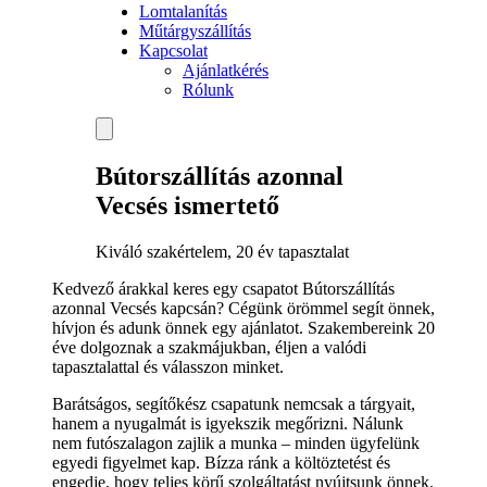
Lomtalanítás
Műtárgyszállítás
Kapcsolat
Ajánlatkérés
Rólunk
Bútorszállítás azonnal
Vecsés ismertető
Kiváló szakértelem, 20 év tapasztalat
Kedvező árakkal keres egy csapatot Bútorszállítás
azonnal Vecsés kapcsán? Cégünk örömmel segít önnek,
hívjon és adunk önnek egy ajánlatot. Szakembereink 20
éve dolgoznak a szakmájukban, éljen a valódi
tapasztalattal és válasszon minket.
Barátságos, segítőkész csapatunk nemcsak a tárgyait,
hanem a nyugalmát is igyekszik megőrizni. Nálunk
nem futószalagon zajlik a munka – minden ügyfelünk
egyedi figyelmet kap. Bízza ránk a költöztetést és
engedje, hogy teljes körű szolgáltatást nyújtsunk önnek.