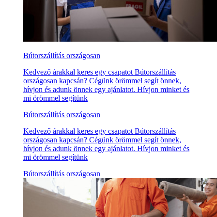
Bútorszállítás országosan
Kedvező árakkal keres egy csapatot Bútorszállítás
országosan kapcsán? Cégünk örömmel segít önnek,
hívjon és adunk önnek egy ajánlatot. Hívjon minket és
mi örömmel segítünk
Bútorszállítás országosan
Kedvező árakkal keres egy csapatot Bútorszállítás
országosan kapcsán? Cégünk örömmel segít önnek,
hívjon és adunk önnek egy ajánlatot. Hívjon minket és
mi örömmel segítünk
Bútorszállítás országosan