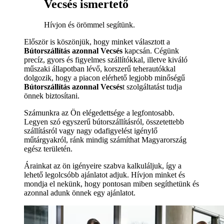
Vecsés ismertető
Hívjon és örömmel segítünk.
Először is köszönjük, hogy minket választott a
Bútorszállítás azonnal Vecsés
kapcsán. Cégünk
precíz, gyors és figyelmes szállítókkal, illetve kiváló
műszaki állapotban lévő, korszerű teherautókkal
dolgozik, hogy a piacon elérhető legjobb minőségű
Bútorszállítás azonnal Vecsés
t szolgáltatást tudja
önnek biztosítani.
Számunkra az Ön elégedettsége a legfontosabb.
Legyen szó egyszerű bútorszállításról, összetettebb
szállításról vagy nagy odafigyelést igénylő
műtárgyakról, ránk mindig számíthat Magyarország
egész területén.
Árainkat az ön igényeire szabva kalkuláljuk, így a
lehető legolcsóbb ajánlatot adjuk. Hívjon minket és
mondja el nekünk, hogy pontosan miben segíthetünk és
azonnal adunk önnek egy ajánlatot.