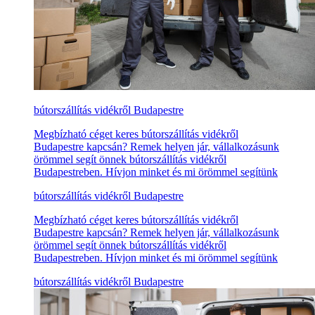
bútorszállítás vidékről Budapestre
Megbízható céget keres bútorszállítás vidékről
Budapestre kapcsán? Remek helyen jár, vállalkozásunk
örömmel segít önnek bútorszállítás vidékről
Budapestreben. Hívjon minket és mi örömmel segítünk
bútorszállítás vidékről Budapestre
Megbízható céget keres bútorszállítás vidékről
Budapestre kapcsán? Remek helyen jár, vállalkozásunk
örömmel segít önnek bútorszállítás vidékről
Budapestreben. Hívjon minket és mi örömmel segítünk
bútorszállítás vidékről Budapestre