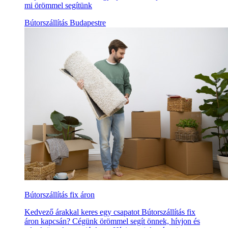
mi örömmel segítünk
Bútorszállítás Budapestre
Bútorszállítás fix áron
Kedvező árakkal keres egy csapatot Bútorszállítás fix
áron kapcsán? Cégünk örömmel segít önnek, hívjon és