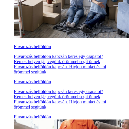
Fuvarozás belföldön
Fuvarozás belföldön kapcsán keres egy csapatot?
Remek helyen jár, cégünk örömmel segít önnek
Fuvarozás belföldön kapcsán. Hívjon minket és mi
örömmel segítünk
Fuvarozás belföldön
Fuvarozás belföldön kapcsán keres egy csapatot?
Remek helyen jár, cégünk örömmel segít önnek
Fuvarozás belföldön kapcsán. Hívjon minket és mi
örömmel segítünk
Fuvarozás belföldön