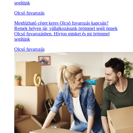
segítünk
Olcsó fuvarozás
Megbízható céget keres Olcsó fuvarozás kapcsán?
Remek helyen jár, vállalkozásunk örömmel segít önnek
Olcsó fuvarozásben. Hívjon minket és mi örömmel
segítünk
Olcsó fuvarozás