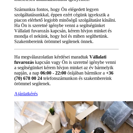
Számunkra fontos, hogy Ön elégedett legyen
szolgáltatásunkkal, éppen ezért cégünk igyekszik a
piacon elérhető legjobb minőségű szolgáltatást kínálni.
Ha Ön is szeretné igénybe venni a segítségünket
Vállalati fuvarozás kapcsán, kérem hívjon minket és
mondja el nekünk, hogy hol és miben segíthetünk.
Szakembereink örömmel segítenek önnek.
Ha megválaszolatlan kérdései maradtak
Vállalati
fuvarozás
kapcsán vagy Ön is szeretné igénybe venni
a segítségünket kérem hívjon minket az év bármelyik
napján, a nap
06:00 - 22:00
órájában bármikor a
+36
(70) 678 00 24
telefonszámunkon és szakembereink
örömmel segítenek.
Ajánlatkérés