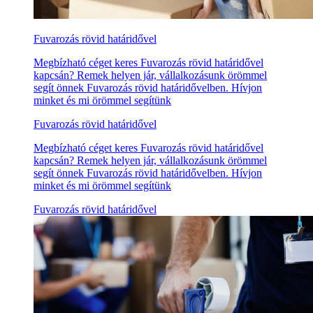
Fuvarozás rövid határidővel
Megbízható céget keres Fuvarozás rövid határidővel
kapcsán? Remek helyen jár, vállalkozásunk örömmel
segít önnek Fuvarozás rövid határidővelben. Hívjon
minket és mi örömmel segítünk
Fuvarozás rövid határidővel
Megbízható céget keres Fuvarozás rövid határidővel
kapcsán? Remek helyen jár, vállalkozásunk örömmel
segít önnek Fuvarozás rövid határidővelben. Hívjon
minket és mi örömmel segítünk
Fuvarozás rövid határidővel