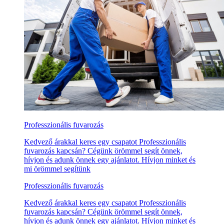
Professzionális fuvarozás
Kedvező árakkal keres egy csapatot Professzionális
fuvarozás kapcsán? Cégünk örömmel segít önnek,
hívjon és adunk önnek egy ajánlatot. Hívjon minket és
mi örömmel segítünk
Professzionális fuvarozás
Kedvező árakkal keres egy csapatot Professzionális
fuvarozás kapcsán? Cégünk örömmel segít önnek,
hívjon és adunk önnek egy ajánlatot. Hívjon minket és