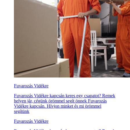
Fuvarozás Vidékre
Fuvarozás Vidékre kapcsán keres egy csapatot? Remek
helyen jár, cégünk örömmel segít önnek Fuvarozás
Vidékre kapcsán. Hívjon minket és mi örömmel
segítünk
Fuvarozás Vidékre