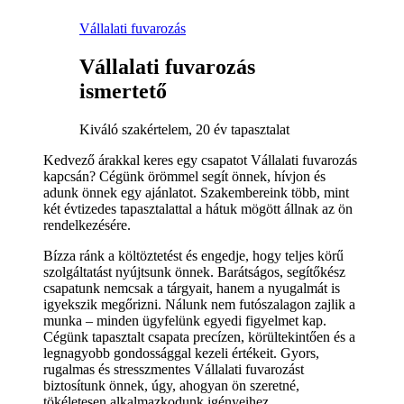
Vállalati fuvarozás
Vállalati fuvarozás
ismertető
Kiváló szakértelem, 20 év tapasztalat
Kedvező árakkal keres egy csapatot Vállalati fuvarozás
kapcsán? Cégünk örömmel segít önnek, hívjon és
adunk önnek egy ajánlatot. Szakembereink több, mint
két évtizedes tapasztalattal a hátuk mögött állnak az ön
rendelkezésére.
Bízza ránk a költöztetést és engedje, hogy teljes körű
szolgáltatást nyújtsunk önnek. Barátságos, segítőkész
csapatunk nemcsak a tárgyait, hanem a nyugalmát is
igyekszik megőrizni. Nálunk nem futószalagon zajlik a
munka – minden ügyfelünk egyedi figyelmet kap.
Cégünk tapasztalt csapata precízen, körültekintően és a
legnagyobb gondossággal kezeli értékeit. Gyors,
rugalmas és stresszmentes Vállalati fuvarozást
biztosítunk önnek, úgy, ahogyan ön szeretné,
tökéletesen alkalmazkodunk igényeihez.