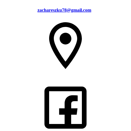
zachareszku78@gmail.com