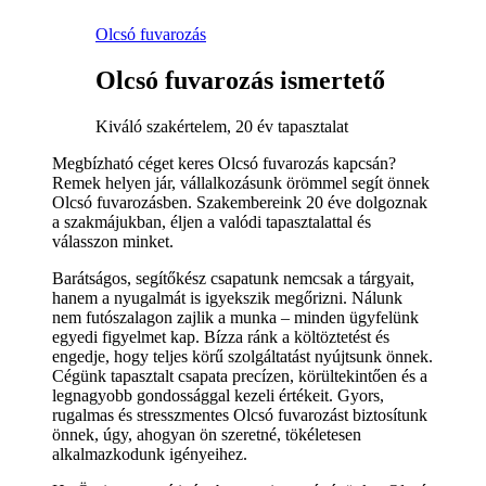
Olcsó fuvarozás
Olcsó fuvarozás ismertető
Kiváló szakértelem, 20 év tapasztalat
Megbízható céget keres Olcsó fuvarozás kapcsán?
Remek helyen jár, vállalkozásunk örömmel segít önnek
Olcsó fuvarozásben. Szakembereink 20 éve dolgoznak
a szakmájukban, éljen a valódi tapasztalattal és
válasszon minket.
Barátságos, segítőkész csapatunk nemcsak a tárgyait,
hanem a nyugalmát is igyekszik megőrizni. Nálunk
nem futószalagon zajlik a munka – minden ügyfelünk
egyedi figyelmet kap. Bízza ránk a költöztetést és
engedje, hogy teljes körű szolgáltatást nyújtsunk önnek.
Cégünk tapasztalt csapata precízen, körültekintően és a
legnagyobb gondossággal kezeli értékeit. Gyors,
rugalmas és stresszmentes Olcsó fuvarozást biztosítunk
önnek, úgy, ahogyan ön szeretné, tökéletesen
alkalmazkodunk igényeihez.