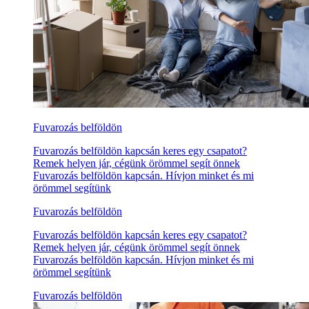
Fuvarozás belföldön
Fuvarozás belföldön kapcsán keres egy csapatot?
Remek helyen jár, cégünk örömmel segít önnek
Fuvarozás belföldön kapcsán. Hívjon minket és mi
örömmel segítünk
Fuvarozás belföldön
Fuvarozás belföldön kapcsán keres egy csapatot?
Remek helyen jár, cégünk örömmel segít önnek
Fuvarozás belföldön kapcsán. Hívjon minket és mi
örömmel segítünk
Fuvarozás belföldön