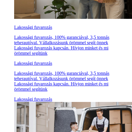
Lakossági fuvarozás
Lakossági fuvarozás, 100% garanciával, 3,5 tonnás
teherautóval. Vállalkozásunk örömmel segít önnek
Lakossági fuvarozás kapcsán. Hívjon minket és mi
örömmel segítünk
Lakossági fuvarozás
Lakossági fuvarozás, 100% garanciával, 3,5 tonnás
teherautóval. Vállalkozásunk örömmel segít önnek
Lakossági fuvarozás kapcsán. Hívjon minket és mi
örömmel segítünk
Lakossági fuvarozás