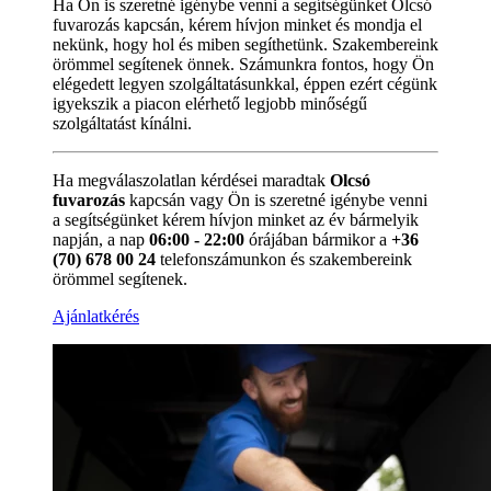
Ha Ön is szeretné igénybe venni a segítségünket Olcsó
fuvarozás kapcsán, kérem hívjon minket és mondja el
nekünk, hogy hol és miben segíthetünk. Szakembereink
örömmel segítenek önnek. Számunkra fontos, hogy Ön
elégedett legyen szolgáltatásunkkal, éppen ezért cégünk
igyekszik a piacon elérhető legjobb minőségű
szolgáltatást kínálni.
Ha megválaszolatlan kérdései maradtak
Olcsó
fuvarozás
kapcsán vagy Ön is szeretné igénybe venni
a segítségünket kérem hívjon minket az év bármelyik
napján, a nap
06:00 - 22:00
órájában bármikor a
+36
(70) 678 00 24
telefonszámunkon és szakembereink
örömmel segítenek.
Ajánlatkérés