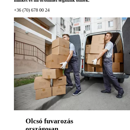
minket és mi örömmel segítünk önnek.
+36 (70) 678 00 24
Olcsó fuvarozás
országosan