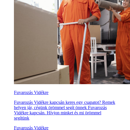
Fuvarozás Vidékre
Fuvarozás Vidékre kapcsán keres egy csapatot? Remek
helyen jár, cégünk örömmel segít önnek Fuvarozás
Vidékre kapcsán. Hívjon minket és mi örömmel
segítünk
Fuvarozás Vidékre