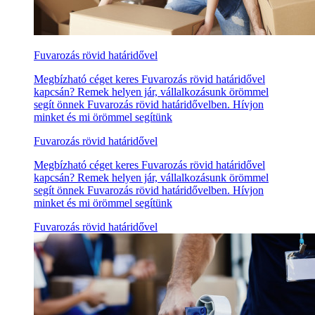
Fuvarozás rövid határidővel
Megbízható céget keres Fuvarozás rövid határidővel
kapcsán? Remek helyen jár, vállalkozásunk örömmel
segít önnek Fuvarozás rövid határidővelben. Hívjon
minket és mi örömmel segítünk
Fuvarozás rövid határidővel
Megbízható céget keres Fuvarozás rövid határidővel
kapcsán? Remek helyen jár, vállalkozásunk örömmel
segít önnek Fuvarozás rövid határidővelben. Hívjon
minket és mi örömmel segítünk
Fuvarozás rövid határidővel