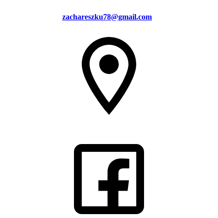
zachareszku78@gmail.com