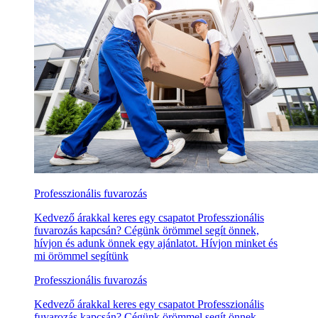
Professzionális fuvarozás
Kedvező árakkal keres egy csapatot Professzionális
fuvarozás kapcsán? Cégünk örömmel segít önnek,
hívjon és adunk önnek egy ajánlatot. Hívjon minket és
mi örömmel segítünk
Professzionális fuvarozás
Kedvező árakkal keres egy csapatot Professzionális
fuvarozás kapcsán? Cégünk örömmel segít önnek,