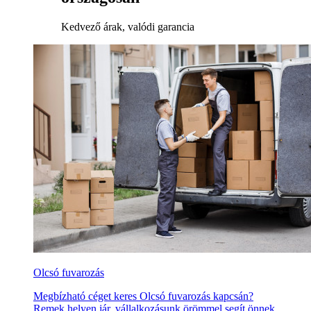
Kedvező árak, valódi garancia
Olcsó fuvarozás
Megbízható céget keres Olcsó fuvarozás kapcsán?
Remek helyen jár, vállalkozásunk örömmel segít önnek