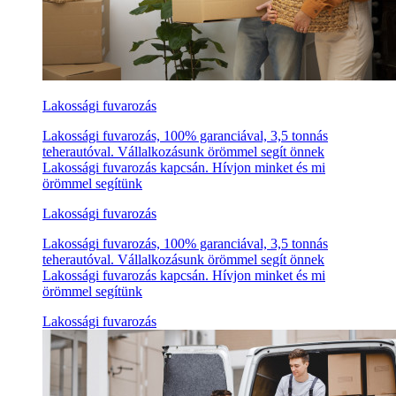
Lakossági fuvarozás
Lakossági fuvarozás, 100% garanciával, 3,5 tonnás
teherautóval. Vállalkozásunk örömmel segít önnek
Lakossági fuvarozás kapcsán. Hívjon minket és mi
örömmel segítünk
Lakossági fuvarozás
Lakossági fuvarozás, 100% garanciával, 3,5 tonnás
teherautóval. Vállalkozásunk örömmel segít önnek
Lakossági fuvarozás kapcsán. Hívjon minket és mi
örömmel segítünk
Lakossági fuvarozás