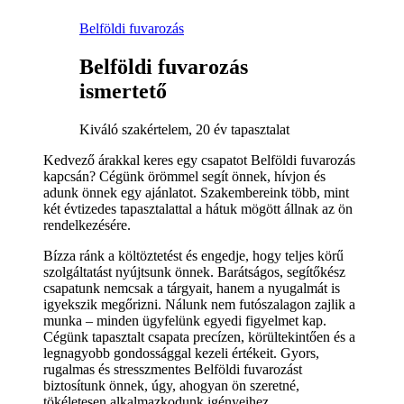
Belföldi fuvarozás
Belföldi fuvarozás
ismertető
Kiváló szakértelem, 20 év tapasztalat
Kedvező árakkal keres egy csapatot Belföldi fuvarozás
kapcsán? Cégünk örömmel segít önnek, hívjon és
adunk önnek egy ajánlatot. Szakembereink több, mint
két évtizedes tapasztalattal a hátuk mögött állnak az ön
rendelkezésére.
Bízza ránk a költöztetést és engedje, hogy teljes körű
szolgáltatást nyújtsunk önnek. Barátságos, segítőkész
csapatunk nemcsak a tárgyait, hanem a nyugalmát is
igyekszik megőrizni. Nálunk nem futószalagon zajlik a
munka – minden ügyfelünk egyedi figyelmet kap.
Cégünk tapasztalt csapata precízen, körültekintően és a
legnagyobb gondossággal kezeli értékeit. Gyors,
rugalmas és stresszmentes Belföldi fuvarozást
biztosítunk önnek, úgy, ahogyan ön szeretné,
tökéletesen alkalmazkodunk igényeihez.