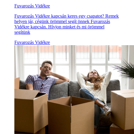
Fuvarozás Vidékre
Fuvarozás Vidékre kapcsán keres egy csapatot? Remek
helyen jár, cégünk örömmel segít önnek Fuvarozás
Vidékre kapcsán. Hívjon minket és mi örömmel
segítünk
Fuvarozás Vidékre