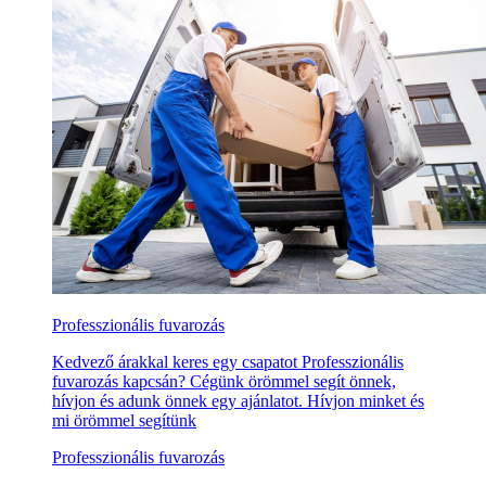
Professzionális fuvarozás
Kedvező árakkal keres egy csapatot Professzionális
fuvarozás kapcsán? Cégünk örömmel segít önnek,
hívjon és adunk önnek egy ajánlatot. Hívjon minket és
mi örömmel segítünk
Professzionális fuvarozás