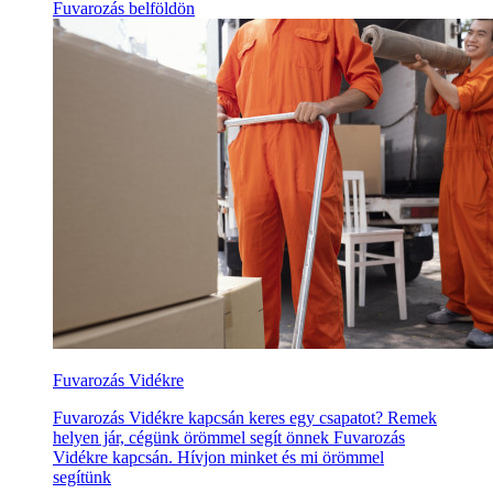
Fuvarozás belföldön
Fuvarozás Vidékre
Fuvarozás Vidékre kapcsán keres egy csapatot? Remek
helyen jár, cégünk örömmel segít önnek Fuvarozás
Vidékre kapcsán. Hívjon minket és mi örömmel
segítünk