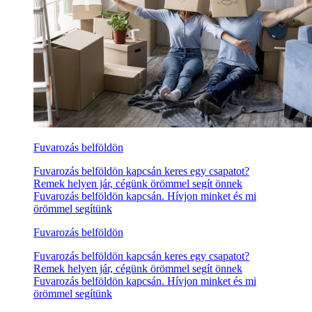
Fuvarozás belföldön
Fuvarozás belföldön kapcsán keres egy csapatot?
Remek helyen jár, cégünk örömmel segít önnek
Fuvarozás belföldön kapcsán. Hívjon minket és mi
örömmel segítünk
Fuvarozás belföldön
Fuvarozás belföldön kapcsán keres egy csapatot?
Remek helyen jár, cégünk örömmel segít önnek
Fuvarozás belföldön kapcsán. Hívjon minket és mi
örömmel segítünk