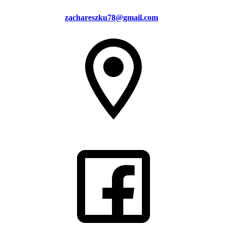
zachareszku78@gmail.com