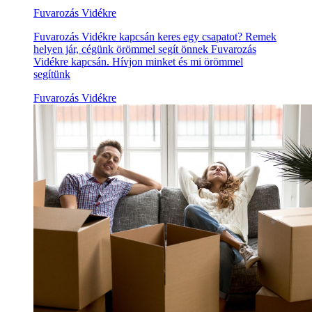
Fuvarozás Vidékre
Fuvarozás Vidékre kapcsán keres egy csapatot? Remek
helyen jár, cégünk örömmel segít önnek Fuvarozás
Vidékre kapcsán. Hívjon minket és mi örömmel
segítünk
Fuvarozás Vidékre