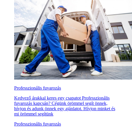
Professzionális fuvarozás
Kedvező árakkal keres egy csapatot Professzionális
fuvarozás kapcsán? Cégünk örömmel segít önnek,
hívjon és adunk önnek egy ajánlatot. Hívjon minket és
mi örömmel segítünk
Professzionális fuvarozás