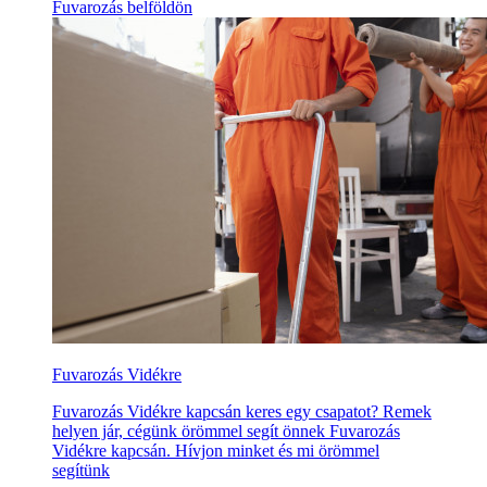
Fuvarozás belföldön
Fuvarozás Vidékre
Fuvarozás Vidékre kapcsán keres egy csapatot? Remek
helyen jár, cégünk örömmel segít önnek Fuvarozás
Vidékre kapcsán. Hívjon minket és mi örömmel
segítünk