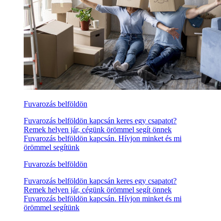
Fuvarozás belföldön
Fuvarozás belföldön kapcsán keres egy csapatot?
Remek helyen jár, cégünk örömmel segít önnek
Fuvarozás belföldön kapcsán. Hívjon minket és mi
örömmel segítünk
Fuvarozás belföldön
Fuvarozás belföldön kapcsán keres egy csapatot?
Remek helyen jár, cégünk örömmel segít önnek
Fuvarozás belföldön kapcsán. Hívjon minket és mi
örömmel segítünk