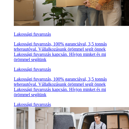
Lakossági fuvarozás
Lakossági fuvarozás, 100% garanciával, 3,5 tonnás
teherautóval. Vállalkozásunk örömmel segít önnek
Lakossági fuvarozás kapcsán. Hívjon minket és mi
örömmel segítünk
Lakossági fuvarozás
Lakossági fuvarozás, 100% garanciával, 3,5 tonnás
teherautóval. Vállalkozásunk örömmel segít önnek
Lakossági fuvarozás kapcsán. Hívjon minket és mi
örömmel segítünk
Lakossági fuvarozás