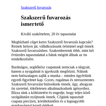
Szakszerű fuvarozás
Szakszerű fuvarozás
ismertető
Kiváló szakértelem, 20 év tapasztalat
Megbízható céget keres Szakszerű fuvarozás kapcsán?
Remek helyen jár, vállalkozásunk örömmel segít önnek
Szakszerű fuvarozásben. Szakembereink több, mint két
évtizedes tapasztalattal a hátuk mögött állnak az ön
rendelkezésére.
Barátságos, segítőkész csapatunk nemcsak a tárgyait,
hanem a nyugalmát is igyekszik megőrizni. Nálunk
nem futószalagon zajlik a munka – minden ügyfelünk
egyedi figyelmet kap. Gyors, rugalmas és stresszmentes
Szakszerű fuvarozást biztosítunk önnek, úgy, ahogyan
ön szeretné, tökéletesen alkalmazkodunk igényeihez.
Bízza ránk a költöztetést és engedje, hogy teljes körű
szolgáltatást nyújtsunk önnek. Cégünk tapasztalt
csapata precízen, körültekintően és a legnagyobb
gondossággal kezeli értékeit.