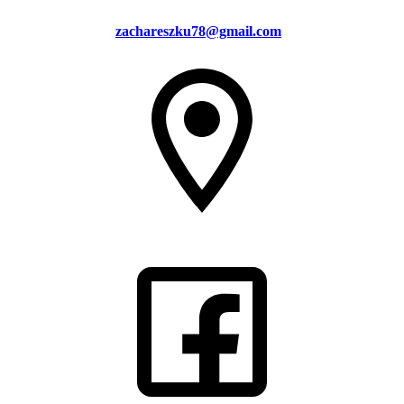
zachareszku78@gmail.com